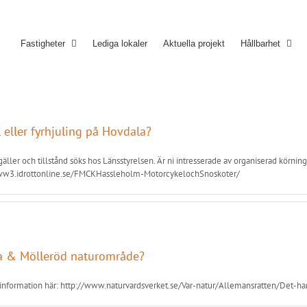
Fastigheter
Lediga lokaler
Aktuella projekt
Hållbarhet
 eller fyrhjuling på Hovdala?
 gäller och tillstånd söks hos Länsstyrelsen. Är ni intresserade av organiserad körning
/www3.idrottonline.se/FMCKHassleholm-MotorcykelochSnoskoter/
la & Mölleröd naturområde?
 information här: http://www.naturvardsverket.se/Var-natur/Allemansratten/Det-har