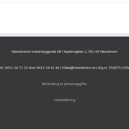
Hässleholms Industribyggnads AB | Kaptensgatan 2, 281 48 Hässleholm
Tel: 0451-26 72 23 eller 0451-26 81 66 | hibab@hassleholm.se | Org.nr: 556075-130
Behandling av personuppgifter
Visselblåsning