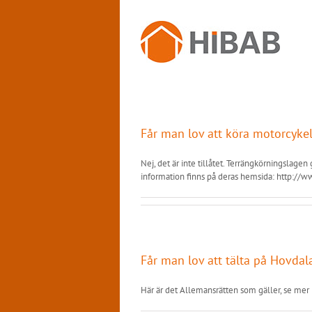
Fortsätt
till
innehållet
Får man lov att köra motorcykel
Nej, det är inte tillåtet. Terrängkörningslagen
information finns på deras hemsida: http:/
Får man lov att tälta på Hovda
Här är det Allemansrätten som gäller, se mer