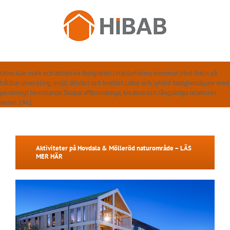
Fortsätt
till
innehållet
Utvecklar mark och attraktiva fastigheter
i Hässleholms kommun
Med fokus på
hållbar utveckling,
miljö, tillväxt och kvalitet
Lokal och lyhörd fastighetsägare
med
personligt bemötande
Skapar affärsmässiga, kreativa och
långsiktiga relationer
sedan 1961
Aktiviteter på Hovdala & Mölleröd naturområde – LÄS
MER HÄR