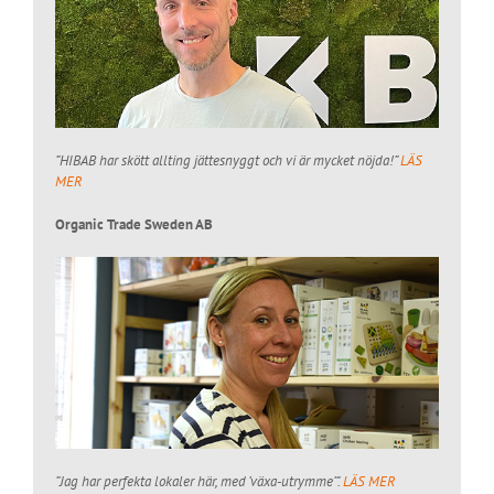
”HIBAB har skött allting jättesnyggt och vi är mycket nöjda!”
LÄS
MER
Organic Trade Sweden AB
”Jag har perfekta lokaler här, med ’växa-utrymme’”.
LÄS MER