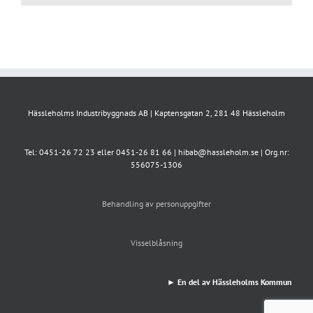
Hässleholms Industribyggnads AB | Kaptensgatan 2, 281 48 Hässleholm
Tel: 0451-26 72 23 eller 0451-26 81 66 | hibab@hassleholm.se | Org.nr:
556075-1306
Behandling av personuppgifter
Visselblåsning
► En del av Hässleholms Kommun