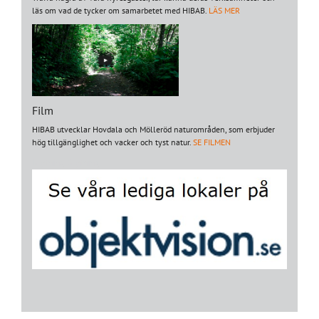
läs om vad de tycker om samarbetet med HIBAB.
LÄS MER
Film
HIBAB utvecklar Hovdala och Mölleröd naturområden, som erbjuder
hög tillgänglighet och vacker och tyst natur.
SE FILMEN
Brytning
Brytning