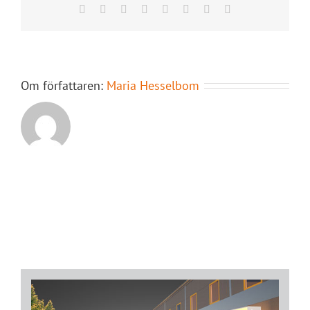
Facebook
X
Reddit
LinkedIn
Tumblr
Pinterest
Vk
E-
post
Om författaren:
Maria Hesselbom